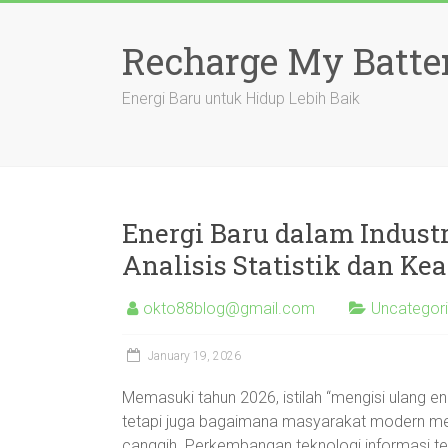
Skip
to
Recharge My Batte
content
Energi Baru untuk Hidup Lebih Baik
Energi Baru dalam Indust
Analisis Statistik dan K
okto88blog@gmail.com
Uncategor
January 19, 2026
Memasuki tahun 2026, istilah “mengisi ulang ene
tetapi juga bagaimana masyarakat modern meny
canggih. Perkembangan teknologi informasi te