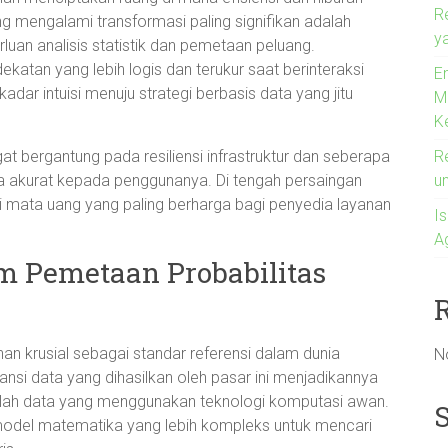
R
ng mengalami transformasi paling signifikan adalah
ya
rluan analisis statistik dan pemetaan peluang.
atan yang lebih logis dan terukur saat berinteraksi
En
kadar intuisi menuju strategi berbasis data yang jitu
M
K
R
t bergantung pada resiliensi infrastruktur dan seberapa
u
 akurat kepada penggunanya. Di tengah persaingan
 mata uang yang paling berharga bagi penyedia layanan
I
A
m Pemetaan Probabilitas
 krusial sebagai standar referensi dalam dunia
N
ransi data yang dihasilkan oleh pasar ini menjadikannya
golah data yang menggunakan teknologi komputasi awan.
 model matematika yang lebih kompleks untuk mencari