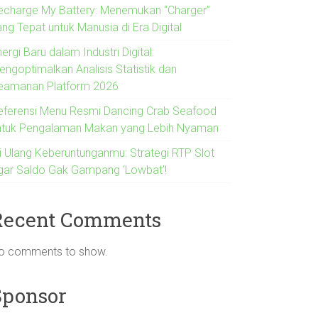
echarge My Battery: Menemukan “Charger”
ng Tepat untuk Manusia di Era Digital
ergi Baru dalam Industri Digital:
engoptimalkan Analisis Statistik dan
eamanan Platform 2026
eferensi Menu Resmi Dancing Crab Seafood
ntuk Pengalaman Makan yang Lebih Nyaman
si Ulang Keberuntunganmu: Strategi RTP Slot
gar Saldo Gak Gampang ‘Lowbat’!
Recent Comments
o comments to show.
Sponsor