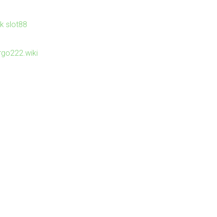
nk slot88
irgo222.wiki