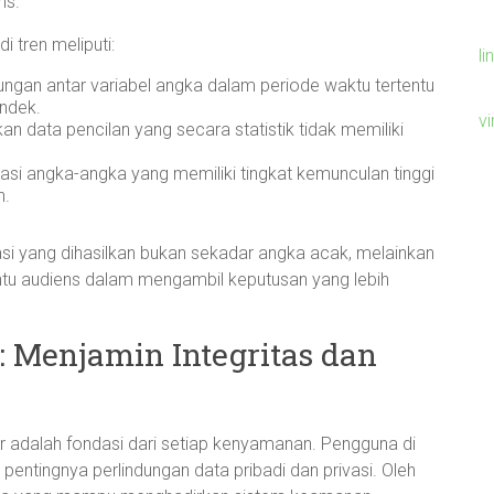
is.
 tren meliputi:
li
gan antar variabel angka dalam periode waktu tertentu
endek.
v
n data pencilan yang secara statistik tidak memiliki
asi angka-angka yang memiliki tingkat kemunculan tinggi
n.
masi yang dihasilkan bukan sekadar angka acak, melainkan
tu audiens dalam mengambil keputusan yang lebih
: Menjamin Integritas dan
er adalah fondasi dari setiap kenyamanan. Pengguna di
entingnya perlindungan data pribadi dan privasi. Oleh