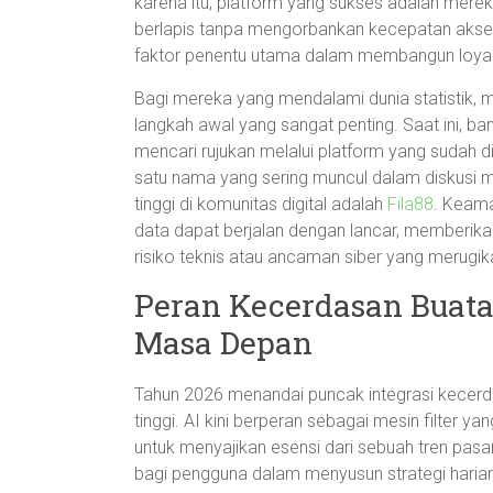
karena itu, platform yang sukses adalah me
berlapis tanpa mengorbankan kecepatan akses
faktor penentu utama dalam membangun loyal
Bagi mereka yang mendalami dunia statistik, m
langkah awal yang sangat penting. Saat ini, ba
mencari rujukan melalui platform yang sudah di
satu nama yang sering muncul dalam diskusi me
tinggi di komunitas digital adalah
Fila88
. Keama
data dapat berjalan dengan lancar, memberik
risiko teknis atau ancaman siber yang merugik
Peran Kecerdasan Buata
Masa Depan
Tahun 2026 menandai puncak integrasi kecer
tinggi. AI kini berperan sebagai mesin filter 
untuk menyajikan esensi dari sebuah tren pas
bagi pengguna dalam menyusun strategi haria