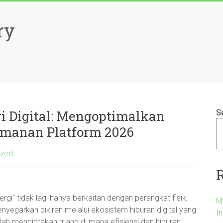
ry
ri Digital: Mengoptimalkan
S
eamanan Platform 2026
ized
rgi” tidak lagi hanya berkaitan dengan perangkat fisik,
M
egarkan pikiran melalui ekosistem hiburan digital yang
I
lah menciptakan ruang di mana efisiensi dan hiburan