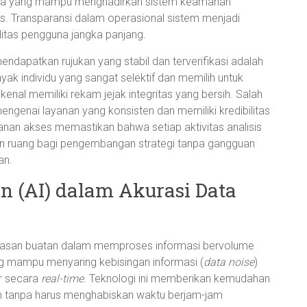
reka yang mampu menghadirkan sistem keamanan
. Transparansi dalam operasional sistem menjadi
itas pengguna jangka panjang.
endapatkan rujukan yang stabil dan terverifikasi adalah
nyak individu yang sangat selektif dan memilih untuk
kenal memiliki rekam jejak integritas yang bersih. Salah
ngenai layanan yang konsisten dan memiliki kredibilitas
nan akses memastikan bahwa setiap aktivitas analisis
an ruang bagi pengembangan strategi tanpa gangguan
an.
n (AI) dalam Akurasi Data
dasan buatan dalam memproses informasi bervolume
yang mampu menyaring kebisingan informasi (
data noise
)
ar secara
real-time
. Teknologi ini memberikan kemudahan
n tanpa harus menghabiskan waktu berjam-jam