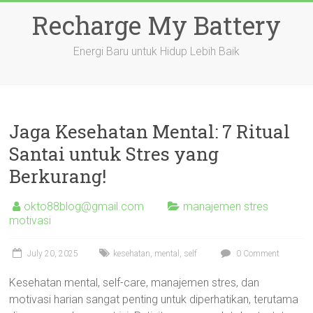
Skip
Recharge My Battery
to
content
Energi Baru untuk Hidup Lebih Baik
Jaga Kesehatan Mental: 7 Ritual
Santai untuk Stres yang
Berkurang!
okto88blog@gmail.com
manajemen stres
motivasi
July 20, 2025
kesehatan
,
mental
,
self
0 Comment
Kesehatan mental, self-care, manajemen stres, dan
motivasi harian sangat penting untuk diperhatikan, terutama