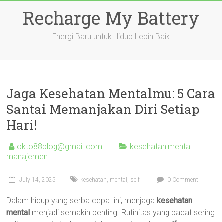
Skip
Recharge My Battery
to
content
Energi Baru untuk Hidup Lebih Baik
Jaga Kesehatan Mentalmu: 5 Cara
Santai Memanjakan Diri Setiap
Hari!
okto88blog@gmail.com
kesehatan mental
manajemen
July 14, 2025
kesehatan
,
mental
,
self
0 Comment
Dalam hidup yang serba cepat ini, menjaga
kesehatan
mental
menjadi semakin penting. Rutinitas yang padat sering