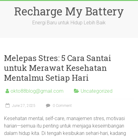
Skip
Recharge My Battery
to
content
Energi Baru untuk Hidup Lebih Baik
Melepas Stres: 5 Cara Santai
untuk Merawat Kesehatan
Mentalmu Setiap Hari
okto88blog@gmail.com
Uncategorized
June 27, 2025
0 Comment
Kesehatan mental, self-care, manajemen stres, motivasi
harian—semua itu penting untuk menjaga keseimbangan
dalam hidup kita. Di tengah kesibukan sehari-hari, kadang