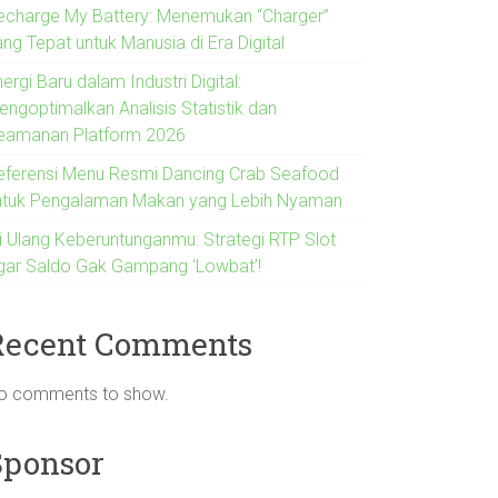
echarge My Battery: Menemukan “Charger”
ng Tepat untuk Manusia di Era Digital
ergi Baru dalam Industri Digital:
engoptimalkan Analisis Statistik dan
eamanan Platform 2026
eferensi Menu Resmi Dancing Crab Seafood
ntuk Pengalaman Makan yang Lebih Nyaman
si Ulang Keberuntunganmu: Strategi RTP Slot
gar Saldo Gak Gampang ‘Lowbat’!
Recent Comments
o comments to show.
Sponsor