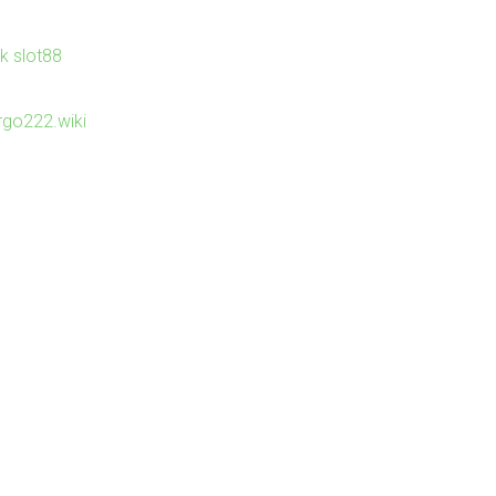
nk slot88
irgo222.wiki