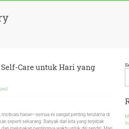
ry
 Self-Care untuk Hari yang
S
ized
 motivasi harian—semua ini sangat penting terutama di
M
n seperti sekarang. Banyak dari kita yang terjebak
I
 dan melupakan pentingnya waktu untuk diri sendiri. Mari