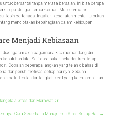
 untuk bersantai tanpa merasa bersalah. Ini bisa berupa
 berkumpul dengan teman-teman. Momen-momen ini
 lebih bertenaga. Ingatlah, kesehatan mental itu bukan
 tentang menciptakan kebahagiaan dalam kehidupan
Care Menjadi Kebiasaan
 dipengaruhi oleh bagaimana kita memandang diri
 kebutuhan kita. Self-care bukan sekadar tren, tetapi
endiri. Cobalah beberapa langkah yang telah dibahas di
eria dan penuh motivasi setiap harinya. Sebuah
bih baik dimulai dari langkah kecil yang kamu ambil hari
engelola Stres dan Merawat Diri
Berdaya: Cara Sederhana Manajemen Stres Setiap Hari
→