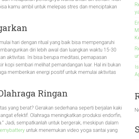
R
 bisa kamu ambil untuk melepas stres dan menciptakan
ya
En
garkan
M
K
lai hari dengan ritual yang baik bisa mempengaruhi
R
embangunkan diri lebih awal dan luangkan waktu 15-30
u
an aktivitas. Ini bisa berupa meditasi, pernapasan
r kopi sembari melihat pemandangan luar. Hal ini bukan
I
ga memberikan energi positif untuk memulai aktivitas
A
Olahraga Ringan
nitas yang berat? Gerakan sederhana seperti berjalan kaki
N
 sangat efektif. Olahraga meningkatkan produksi endorfin,
.” Jadi, sempatkanlah untuk bergerak, meskipun dalam
gemybattery
untuk menemukan video yoga santai yang