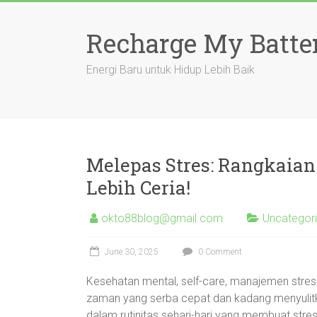
Skip
to
Recharge My Batte
content
Energi Baru untuk Hidup Lebih Baik
Melepas Stres: Rangkaian
Lebih Ceria!
okto88blog@gmail.com
Uncategor
June 30, 2025
0 Comment
Kesehatan mental, self-care, manajemen stres,
zaman yang serba cepat dan kadang menyulitka
dalam rutinitas sehari-hari yang membuat stres