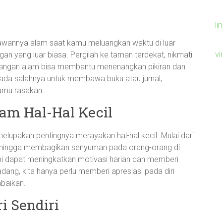
li
annya alam saat kamu meluangkan waktu di luar
v
n yang luar biasa. Pergilah ke taman terdekat, nikmati
ndangan alam bisa membantu menenangkan pikiran dan
ada salahnya untuk membawa buku atau jurnal,
amu rasakan.
am Hal-Hal Kecil
melupakan pentingnya merayakan hal-hal kecil. Mulai dari
ja hingga membagikan senyuman pada orang-orang di
i dapat meningkatkan motivasi harian dan memberi
dang, kita hanya perlu memberi apresiasi pada diri
abaikan.
i Sendiri