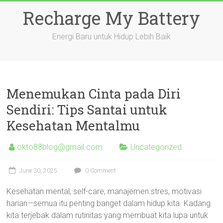
Skip
Recharge My Battery
to
content
Energi Baru untuk Hidup Lebih Baik
Menemukan Cinta pada Diri
Sendiri: Tips Santai untuk
Kesehatan Mentalmu
okto88blog@gmail.com
Uncategorized
June 30, 2025
0 Comment
Kesehatan mental, self-care, manajemen stres, motivasi
harian—semua itu penting banget dalam hidup kita. Kadang
kita terjebak dalam rutinitas yang membuat kita lupa untuk