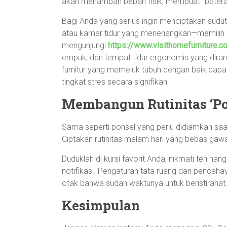
akan menambah beban fisik, membuat “baterai” 
Bagi Anda yang serius ingin menciptakan sudut
atau kamar tidur yang menenangkan—memilih p
mengunjungi
https://www.visithomefurniture.c
empuk, dan tempat tidur ergonomis yang dira
furnitur yang memeluk tubuh dengan baik dap
tingkat stres secara signifikan.
Membangun Rutinitas ‘P
Sama seperti ponsel yang perlu didiamkan saa
Ciptakan rutinitas malam hari yang bebas gawa
Duduklah di kursi favorit Anda, nikmati teh h
notifikasi. Pengaturan tata ruang dan penca
otak bahwa sudah waktunya untuk beristirahat
Kesimpulan