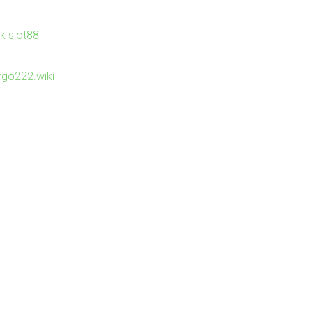
nk slot88
irgo222.wiki