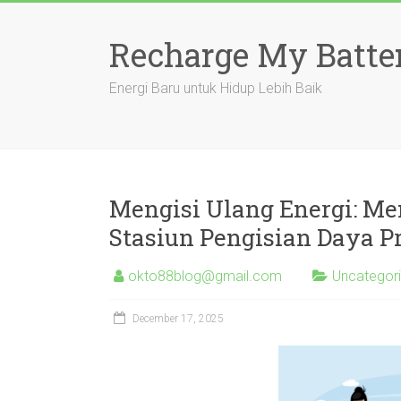
Skip
to
Recharge My Batte
content
Energi Baru untuk Hidup Lebih Baik
Mengisi Ulang Energi: M
Stasiun Pengisian Daya Pr
okto88blog@gmail.com
Uncategor
December 17, 2025