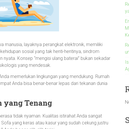
R
ya
En
M
K
 manusia, layaknya perangkat elektronik, memiliki
R
 kehidupan sosial yang tak henti-hentinya, sindrom
u
 nyata. Konsep “mengisi ulang baterai” bukan sekadar
I
psikologis yang mendesak.
A
if, Anda memerlukan lingkungan yang mendukung. Rumah
empat Anda bisa benar-benar lepas dari tekanan dunia
an yang Tenang
N
 merasa tidak nyaman. Kualitas istirahat Anda sangat
 Sofa yang keras atau kasur yang sudah cekung justru