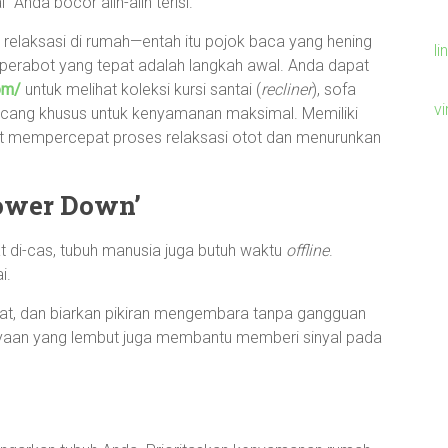
Anda bocor alih-alih terisi.
 relaksasi di rumah—entah itu pojok baca yang hening
li
erabot yang tepat adalah langkah awal. Anda dapat
om/
untuk melihat koleksi kursi santai (
recliner
), sofa
v
ncang khusus untuk kenyamanan maksimal. Memiliki
at mempercepat proses relaksasi otot dan menurunkan
ower Down’
t di-cas, tubuh manusia juga butuh waktu
offline
.
i.
angat, dan biarkan pikiran mengembara tanpa gangguan
hayaan yang lembut juga membantu memberi sinyal pada
.