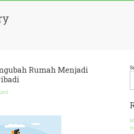
ry
engubah Rumah Menjadi
S
ibadi
ized
M
I