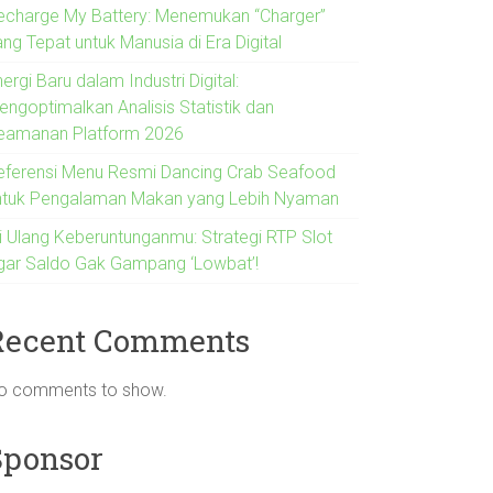
echarge My Battery: Menemukan “Charger”
ng Tepat untuk Manusia di Era Digital
ergi Baru dalam Industri Digital:
engoptimalkan Analisis Statistik dan
eamanan Platform 2026
eferensi Menu Resmi Dancing Crab Seafood
ntuk Pengalaman Makan yang Lebih Nyaman
si Ulang Keberuntunganmu: Strategi RTP Slot
gar Saldo Gak Gampang ‘Lowbat’!
Recent Comments
o comments to show.
Sponsor