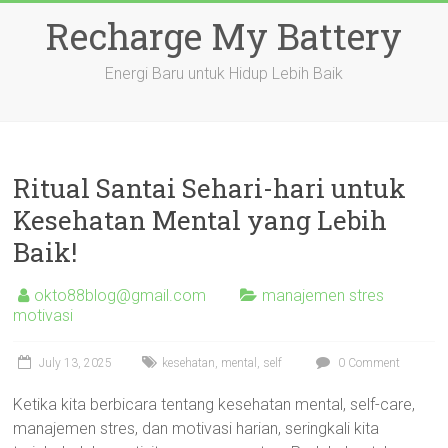
Skip
Recharge My Battery
to
content
Energi Baru untuk Hidup Lebih Baik
Ritual Santai Sehari-hari untuk
Kesehatan Mental yang Lebih
Baik!
okto88blog@gmail.com
manajemen stres
motivasi
July 13, 2025
kesehatan
,
mental
,
self
0 Comment
Ketika kita berbicara tentang kesehatan mental, self-care,
manajemen stres, dan motivasi harian, seringkali kita