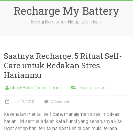
Skip
Recharge My Battery
to
content
Energi Baru untuk Hidup Lebih Baik
Saatnya Recharge: 5 Ritual Self-
Care untuk Redakan Stres
Harianmu
okto88blog@gmail.com
Uncategorized
June 19, 2025
0 Comment
Kesehatan mental, self-care, manajemen stres, motivasi
harian—ini semua adalah kata kunci yang seharusnya kita
ingat setiap hari, terutama saat kehidupan mulai terasa