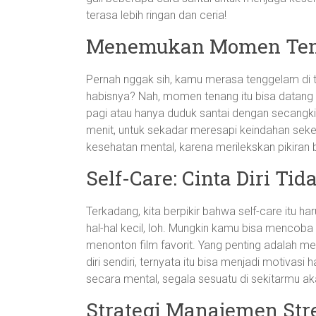
terasa lebih ringan dan ceria!
Menemukan Momen Tena
Pernah nggak sih, kamu merasa tenggelam di 
habisnya? Nah, momen tenang itu bisa datang d
pagi atau hanya duduk santai dengan secangk
menit, untuk sekadar meresapi keindahan sekeli
kesehatan mental, karena merilekskan pikiran b
Self-Care: Cinta Diri Ti
Terkadang, kita berpikir bahwa self-care itu ha
hal-hal kecil, loh. Mungkin kamu bisa mencob
menonton film favorit. Yang penting adalah mel
diri sendiri, ternyata itu bisa menjadi motivasi
secara mental, segala sesuatu di sekitarmu 
Strategi Manajemen Str