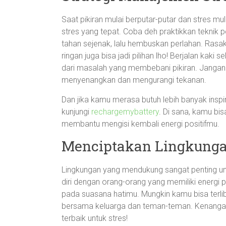
Saat pikiran mulai berputar-putar dan stres m
stres yang tepat. Coba deh praktikkan teknik
tahan sejenak, lalu hembuskan perlahan. Rasa
ringan juga bisa jadi pilihan lho! Berjalan ka
dari masalah yang membebani pikiran. Jangan 
menyenangkan dan mengurangi tekanan.
Dan jika kamu merasa butuh lebih banyak insp
kunjungi
rechargemybattery
. Di sana, kamu bi
membantu mengisi kembali energi positifmu.
Menciptakan Lingkungan
Lingkungan yang mendukung sangat penting unt
diri dengan orang-orang yang memiliki energi p
pada suasana hatimu. Mungkin kamu bisa terl
bersama keluarga dan teman-teman. Kenangan 
terbaik untuk stres!