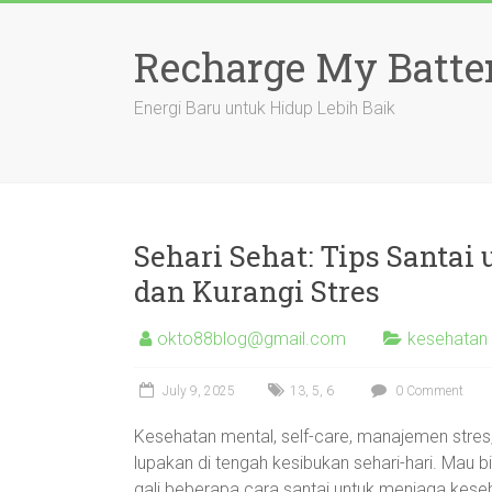
Skip
to
Recharge My Batte
content
Energi Baru untuk Hidup Lebih Baik
Sehari Sehat: Tips Santai
dan Kurangi Stres
okto88blog@gmail.com
kesehatan 
July 9, 2025
13
,
5
,
6
0 Comment
Kesehatan mental, self-care, manajemen stres, 
lupakan di tengah kesibukan sehari-hari. Mau bi
gali beberapa cara santai untuk menjaga kese