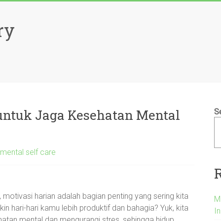
ry
 untuk Jaga Kesehatan Mental
S
mental self care
motivasi harian adalah bagian penting yang sering kita
M
kin hari-hari kamu lebih produktif dan bahagia? Yuk, kita
I
hatan mental dan mengurangi stres, sehingga hidup