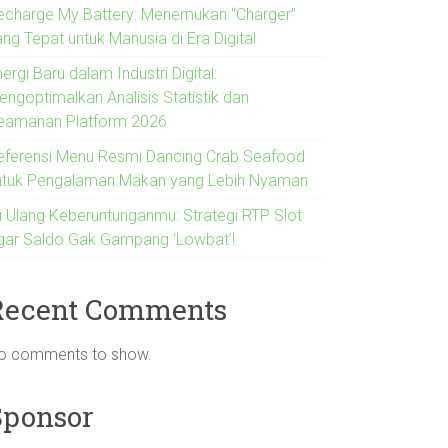
echarge My Battery: Menemukan “Charger”
ng Tepat untuk Manusia di Era Digital
ergi Baru dalam Industri Digital:
engoptimalkan Analisis Statistik dan
eamanan Platform 2026
eferensi Menu Resmi Dancing Crab Seafood
ntuk Pengalaman Makan yang Lebih Nyaman
si Ulang Keberuntunganmu: Strategi RTP Slot
gar Saldo Gak Gampang ‘Lowbat’!
Recent Comments
o comments to show.
Sponsor