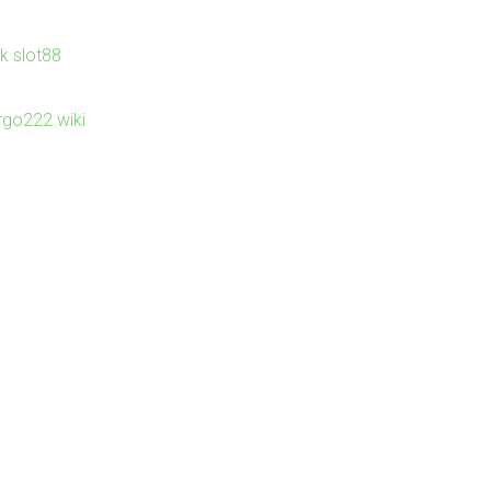
nk slot88
irgo222.wiki