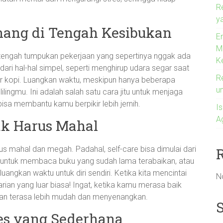
R
ya
ng di Tengah Kesibukan
En
M
tengah tumpukan pekerjaan yang sepertinya nggak ada
K
ari hal-hal simpel, seperti menghirup udara segar saat
R
ir kopi. Luangkan waktu, meskipun hanya beberapa
u
lingmu. Ini adalah salah satu cara jitu untuk menjaga
isa membantu kamu berpikir lebih jernih.
I
A
dak Harus Mahal
rus mahal dan megah. Padahal, self-care bisa dimulai dari
a untuk membaca buku yang sudah lama terabaikan, atau
uangkan waktu untuk diri sendiri. Ketika kita mencintai
N
 harian yang luar biasa! Ingat, ketika kamu merasa baik
akan terasa lebih mudah dan menyenangkan.
es yang Sederhana