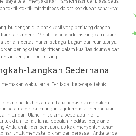
e, saya telah menyaksikan transformasi luar biasa pada
an teknik-teknik mindfulness dalam kehidupan sehari-hari
li
ng ibu dengan dua anak kecil yang berjuang dengan
v
karena pandemi. Melalui sesi-sesi konseling kami, kami
erta meditasi harian sebagai bagian dari rutinitasnya.
rkan peningkatan signifikan dalam kualitas tidurnya dan
-hari dengan lebih tenang.
Langkah-Langkah Sederhana
au memakan waktu lama. Terdapat beberapa teknik
g dan duduklah nyaman. Tarik napas dalam-dalam
ahan selama empat hitungan lagi, kemudian hembuskan
pan hitungan. Ulangi ini selama beberapa menit.
untuk diam terlalu lama, cobalah meditasi berjalan di
g Anda ambil dan sensasi alas kaki menyentuh tanah.
p hari untuk mencatat pikiran dan perasaan Anda tanpa