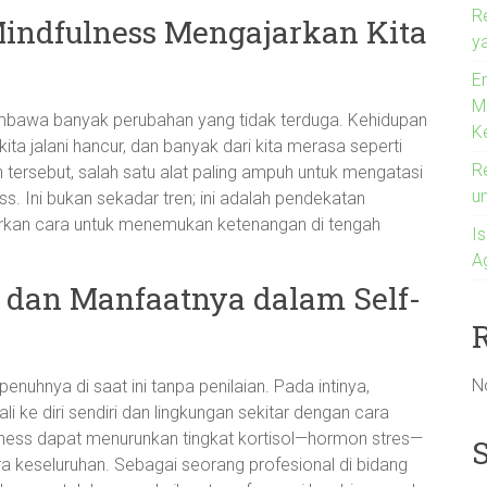
R
Mindfulness Mengajarkan Kita
ya
En
M
mbawa banyak perubahan yang tidak terduga. Kehidupan
K
 kita jalani hancur, dan banyak dari kita merasa seperti
R
tersebut, salah satu alat paling ampuh untuk mengatasi
u
s. Ini bukan sekadar tren; ini adalah pendekatan
warkan cara untuk menemukan ketenangan di tengah
I
A
dan Manfaatnya dalam Self-
N
uhnya di saat ini tanpa penilaian. Pada intinya,
i ke diri sendiri dan lingkungan sekitar dengan cara
lness dapat menurunkan tingkat kortisol—hormon stres—
 keseluruhan. Sebagai seorang profesional di bidang