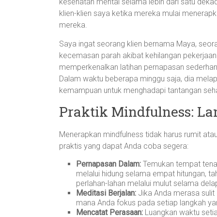
kesehatan mental selama lebih dari satu dekad
klien-klien saya ketika mereka mulai menerapk
mereka.
Saya ingat seorang klien bernama Maya, seora
kecemasan parah akibat kehilangan pekerjaan 
memperkenalkan latihan pernapasan sederhana s
Dalam waktu beberapa minggu saja, dia melapo
kemampuan untuk menghadapi tantangan sehari
Praktik Mindfulness: 
Menerapkan mindfulness tidak harus rumit at
praktis yang dapat Anda coba segera:
Pernapasan Dalam:
Temukan tempat tenan
melalui hidung selama empat hitungan, t
perlahan-lahan melalui mulut selama dela
Meditasi Berjalan:
Jika Anda merasa sulit 
mana Anda fokus pada setiap langkah yan
Mencatat Perasaan:
Luangkan waktu setia