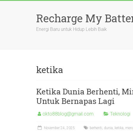
Skip
to
Recharge My Batte
content
Energi Baru untuk Hidup Lebih Baik
ketika
Ketika Dunia Berhenti, M
Untuk Bernapas Lagi
okto88blog@gmail.com
Teknologi
November 24, 2025
berhenti
,
dunia
,
ketika
,
meng