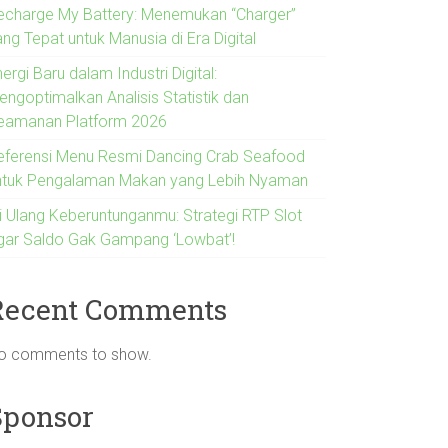
echarge My Battery: Menemukan “Charger”
ng Tepat untuk Manusia di Era Digital
ergi Baru dalam Industri Digital:
engoptimalkan Analisis Statistik dan
eamanan Platform 2026
eferensi Menu Resmi Dancing Crab Seafood
ntuk Pengalaman Makan yang Lebih Nyaman
si Ulang Keberuntunganmu: Strategi RTP Slot
gar Saldo Gak Gampang ‘Lowbat’!
Recent Comments
o comments to show.
Sponsor