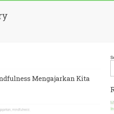
ry
S
indfulness Mengajarkan Kita
M
I
ajarkan
,
mindfulness