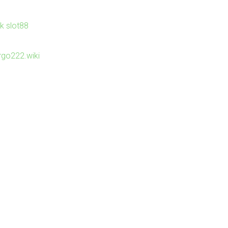
nk slot88
irgo222.wiki