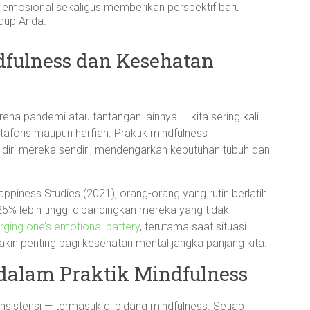
 emosional sekaligus memberikan perspektif baru
idup Anda.
dfulness dan Kesehatan
rena pandemi atau tantangan lainnya — kita sering kali
aforis maupun harfiah. Praktik mindfulness
 diri mereka sendiri; mendengarkan kebutuhan tubuh dan
Happiness Studies (2021), orang-orang yang rutin berlatih
5% lebih tinggi dibandingkan mereka yang tidak
ging one’s emotional battery
, terutama saat situasi
akin penting bagi kesehatan mental jangka panjang kita.
 dalam Praktik Mindfulness
nsistensi — termasuk di bidang mindfulness. Setiap