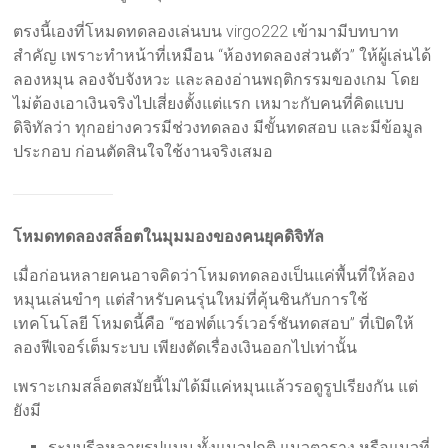
ตรงนี้เองที่โหมดทดลองเล่นบน virgo222 เข้ามามีบทบาท
สำคัญ เพราะทำหน้าที่เหมือน “ห้องทดลองส่วนตัว” ให้ผู้เล่นได้
ลองหมุน ลองจับจังหวะ และลองอ่านพฤติกรรมของเกม โดย
ไม่ต้องเอาเงินจริงไปเสี่ยงตั้งแต่แรก เหมาะกับคนที่คิดแบบ
ดิจิทัลว่า ทุกอย่างควรมีช่วงทดลอง มีขั้นทดสอบ และมีข้อมูล
ประกอบ ก่อนตัดสินใจใช้งานจริงเสมอ
โหมดทดลองสล็อตในมุมมองของคนยุคดิจิทัล
เมื่อก่อนหลายคนอาจคิดว่าโหมดทดลองเป็นแค่พื้นที่ให้ลอง
หมุนเล่นขำๆ แต่สำหรับคนรุ่นใหม่ที่คุ้นชินกับการใช้
เทคโนโลยี โหมดนี้คือ “ซอฟต์แวร์เวอร์ชันทดสอบ” ที่เปิดให้
ลองฟีเจอร์เต็มระบบ เพียงตัดเรื่องเงินออกไปเท่านั้น
เพราะเกมสล็อตสมัยนี้ไม่ได้มีแค่หมุนแล้วรอดูรูปเรียงกัน แต่
ยังมี
ระบบรีลหลายรูปแบบ ทั้งแนวปกติ แนวตาราง หรือแนวที่