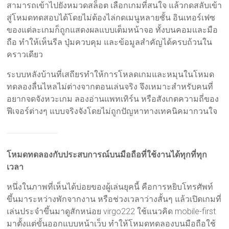
สามารถเข้าไปยังหมวดสล็อต เลือกเกมที่สนใจ แล้วกดสลับเข้า
สู่โหมดทดสอบได้โดยไม่ต้องไล่กดเมนูหลายชั้น อินเทอร์เฟซ
ของแต่ละเกมก็ถูกแสดงผลแบบเต็มหน้าจอ ทั้งบนคอมและมือ
ถือ ทำให้เห็นรีล ปุ่มควบคุม และข้อมูลสำคัญได้ครบถ้วนใน
คราวเดียว
ระบบหลังบ้านที่เสถียรทำให้การโหลดเกมและหมุนในโหมด
ทดลองลื่นไหลไม่ต่างจากตอนเล่นจริง จึงเหมาะสำหรับคนที่
อยากจดจังหวะเกม ลองอ่านแพทเทิร์น หรือสังเกตความถี่ของ
ฟีเจอร์ต่างๆ แบบจริงจังโดยไม่ถูกปัญหาทางเทคนิคมากวนใจ
โหมดทดลองกับประสบการณ์บนมือถือที่ใช้งานได้ทุกที่ทุก
เวลา
หนึ่งในภาพที่เห็นได้บ่อยของผู้เล่นยุคนี้ คือการหยิบโทรศัพท์
ขึ้นมาระหว่างพักจากงาน หรือช่วงเวลาว่างสั้นๆ แล้วเปิดเกมที่
เล่นประจำขึ้นมาดูสักหน่อย virgo222 ใช้แนวคิด mobile-first
มาตั้งแต่ขั้นออกแบบหน้าเว็บ ทำให้โหมดทดลองบนมือถือใช้