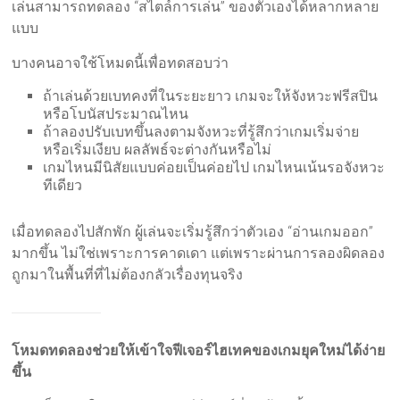
เล่นสามารถทดลอง “สไตล์การเล่น” ของตัวเองได้หลากหลาย
แบบ
บางคนอาจใช้โหมดนี้เพื่อทดสอบว่า
ถ้าเล่นด้วยเบทคงที่ในระยะยาว เกมจะให้จังหวะฟรีสปิน
หรือโบนัสประมาณไหน
ถ้าลองปรับเบทขึ้นลงตามจังหวะที่รู้สึกว่าเกมเริ่มจ่าย
หรือเริ่มเงียบ ผลลัพธ์จะต่างกันหรือไม่
เกมไหนมีนิสัยแบบค่อยเป็นค่อยไป เกมไหนเน้นรอจังหวะ
ทีเดียว
เมื่อทดลองไปสักพัก ผู้เล่นจะเริ่มรู้สึกว่าตัวเอง “อ่านเกมออก”
มากขึ้น ไม่ใช่เพราะการคาดเดา แต่เพราะผ่านการลองผิดลอง
ถูกมาในพื้นที่ที่ไม่ต้องกลัวเรื่องทุนจริง
โหมดทดลองช่วยให้เข้าใจฟีเจอร์ไฮเทคของเกมยุคใหม่ได้ง่าย
ขึ้น