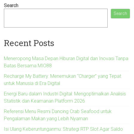
Search
Search
Recent Posts
Meneropong Masa Depan Hiburan Digital dan Inovasi Tanpa
Batas Bersama MIO88
Recharge My Battery: Menemukan “Charger” yang Tepat
untuk Manusia di Era Digital
Energi Baru dalam Industri Digital: Mengoptimalkan Analisis
Statistik dan Keamanan Platform 2026
Referensi Menu Resmi Dancing Crab Seafood untuk
Pengalaman Makan yang Lebih Nyaman
Isi Ulang Keberuntunganmu: Strategi RTP Slot Agar Saldo