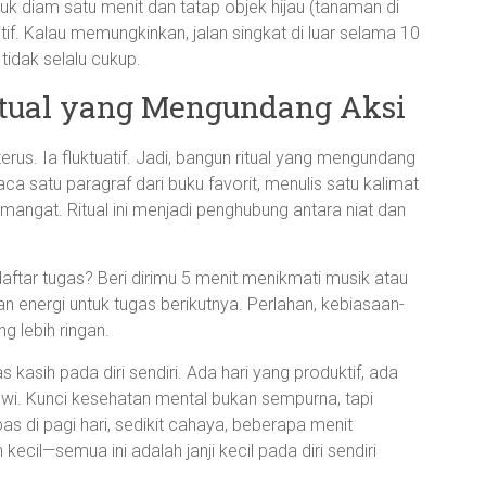
 diam satu menit dan tatap objek hijau (tanaman di
tif. Kalau memungkinkan, jalan singkat di luar selama 10
tidak selalu cukup.
Ritual yang Mengundang Aksi
us. Ia fluktuatif. Jadi, bangun ritual yang mengundang
ca satu paragraf dari buku favorit, menulis satu kalimat
emangat. Ritual ini menjadi penghubung antara niat dan
daftar tugas? Beri dirimu 5 menit menikmati musik atau
 energi untuk tugas berikutnya. Perlahan, kebiasaan-
 lebih ringan.
as kasih pada diri sendiri. Ada hari yang produktif, ada
wi. Kunci kesehatan mental bukan sempurna, tapi
apas di pagi hari, sedikit cahaya, beberapa menit
ecil—semua ini adalah janji kecil pada diri sendiri