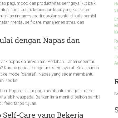
p pagi, mood dan produktivitas seringnya ikut baik.
R
ritual ribet. Justru kebiasaan kecil yang konsisten
ya
rutinitas ringan—seperti obrolan santai di kafe sambil
En
tan mental, self-care, manajemen stres, dan
M
K
ulai dengan Napas dan
R
u
I
 Tarik napas dalam-dalam. Perlahan. Tahan sebentar.
A
a? Karena napas mengatur sistem syaraf. Kalau sudah
at ke mode “darurat”. Napas yang sadar membantu
i sedikit.
tahari. Paparan sinar pagi membantu mengatur ritme
N
ta lebih waspada. Bahkan lima menit di balkon sambil
ll feed tanpa tujuan.
o Self-Care yang Bekerja