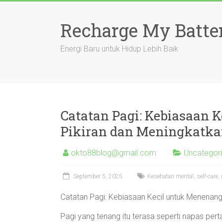
Skip
to
Recharge My Batte
content
Energi Baru untuk Hidup Lebih Baik
Catatan Pagi: Kebiasaan
Pikiran dan Meningkatk
okto88blog@gmail.com
Uncategor
September 5, 2025
Kesehatan mental, self-care,
Catatan Pagi: Kebiasaan Kecil untuk Menenan
Pagi yang tenang itu terasa seperti napas pertam