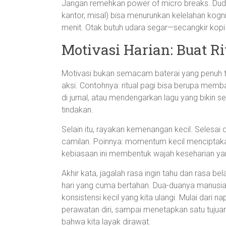
Jangan remehkan power of micro breaks. Duduk
kantor, misal) bisa menurunkan kelelahan kogni
menit. Otak butuh udara segar—secangkir kopi 
Motivasi Harian: Buat 
Motivasi bukan semacam baterai yang penuh ter
aksi. Contohnya: ritual pagi bisa berupa memba
di jurnal, atau mendengarkan lagu yang bikin s
tindakan.
Selain itu, rayakan kemenangan kecil. Selesai 
camilan. Poinnya: momentum kecil menciptakan
kebiasaan ini membentuk wajah keseharian yang
Akhir kata, jagalah rasa ingin tahu dan rasa bel
hari yang cuma bertahan. Dua-duanya manusia
konsistensi kecil yang kita ulangi. Mulai dari n
perawatan diri, sampai menetapkan satu tujuan k
bahwa kita layak dirawat.