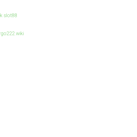
nk slot88
irgo222.wiki