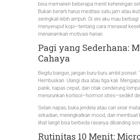
bisa memanen beberapa menit keheningan setia
Bukan berarti harus meditasi satu jam atau ikut 
seringkali lebih ampuh. Di sini aku mau berbagi 
menyeruput kopi—tentang cara merawat keseha
menanamkan motivasi harian.
Pagi yang Sederhana: M
Cahaya
Begitu bangun, jangan buru-buru ambil ponsel.
Hembuskan. Ulangi dua atau tiga kali. Mengap
panik, napas cepat, dan otak cenderung lomp
menurunkan kortisol—hormon stres—sedikit dem
Selain napas, buka jendela atau cari sinar ma
sirkadian, meningkatkan mood, dan membuat ki
lihat langit bisa berbeda rasanya dibanding scro
Rutinitas 10 Menit: Micr