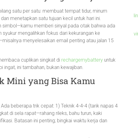
bilang satu per satu: membuat tempat tidur, minum
li
 dan menetapkan satu tujuan kecil untuk hari ini.
nuh simbol—kamu memberi sinyal pada otak bahwa ada
an syukur mengalihkan fokus dari kekurangan ke
v
—misalnya menyelesaikan email penting atau jalan 15
g membaca cuplikan singkat di
rechargemybattery
untuk
i ingat, ini tambahan, bukan kewajiban.
k Mini yang Bisa Kamu
. Ada beberapa trik cepat: 1) Teknik 4-4-4 (tarik napas 4
kat di sela rapat—rahang rileks, bahu turun, kaki
kasi. Batasan ini penting; bingkai waktu kerja dan