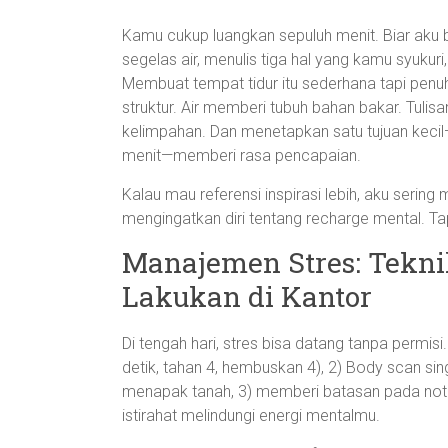
Kamu cukup luangkan sepuluh menit. Biar aku 
segelas air, menulis tiga hal yang kamu syukuri,
Membuat tempat tidur itu sederhana tapi pe
struktur. Air memberi tubuh bahan bakar. Tulis
kelimpahan. Dan menetapkan satu tujuan kecil
menit—memberi rasa pencapaian.
Kalau mau referensi inspirasi lebih, aku serin
mengingatkan diri tentang recharge mental. Tap
Manajemen Stres: Tekni
Lakukan di Kantor
Di tengah hari, stres bisa datang tanpa permisi
detik, tahan 4, hembuskan 4), 2) Body scan sing
menapak tanah, 3) memberi batasan pada notifi
istirahat melindungi energi mentalmu.