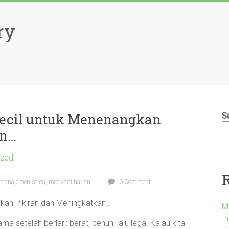
ry
 Kecil untuk Menenangkan
S
an…
ized
 manajemen stres, motivasi harian
0 Comment
gkan Pikiran dan Meningkatkan…
M
I
a setelah berlari: berat, penuh, lalu lega. Kalau kita