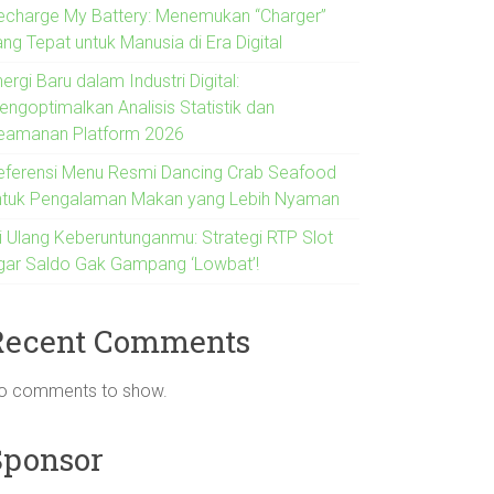
echarge My Battery: Menemukan “Charger”
ng Tepat untuk Manusia di Era Digital
ergi Baru dalam Industri Digital:
engoptimalkan Analisis Statistik dan
eamanan Platform 2026
eferensi Menu Resmi Dancing Crab Seafood
ntuk Pengalaman Makan yang Lebih Nyaman
si Ulang Keberuntunganmu: Strategi RTP Slot
gar Saldo Gak Gampang ‘Lowbat’!
Recent Comments
o comments to show.
Sponsor