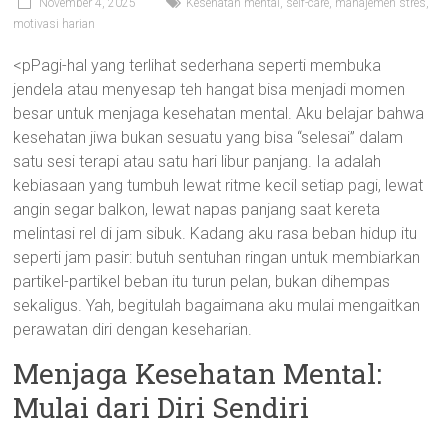
November 4, 2025
Kesehatan mental, self-care, manajemen stres,
motivasi harian
<pPagi-hal yang terlihat sederhana seperti membuka
jendela atau menyesap teh hangat bisa menjadi momen
besar untuk menjaga kesehatan mental. Aku belajar bahwa
kesehatan jiwa bukan sesuatu yang bisa “selesai” dalam
satu sesi terapi atau satu hari libur panjang. Ia adalah
kebiasaan yang tumbuh lewat ritme kecil setiap pagi, lewat
angin segar balkon, lewat napas panjang saat kereta
melintasi rel di jam sibuk. Kadang aku rasa beban hidup itu
seperti jam pasir: butuh sentuhan ringan untuk membiarkan
partikel-partikel beban itu turun pelan, bukan dihempas
sekaligus. Yah, begitulah bagaimana aku mulai mengaitkan
perawatan diri dengan keseharian.
Menjaga Kesehatan Mental:
Mulai dari Diri Sendiri