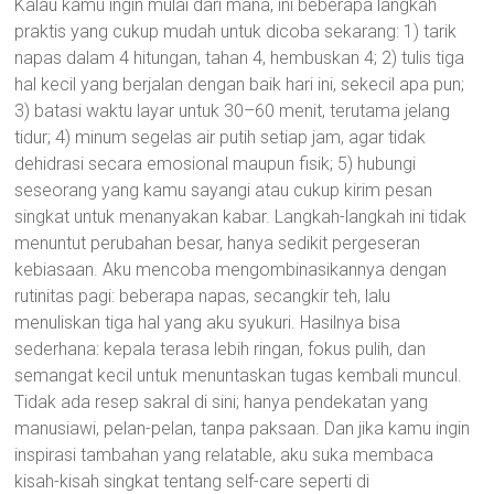
Kalau kamu ingin mulai dari mana, ini beberapa langkah
praktis yang cukup mudah untuk dicoba sekarang: 1) tarik
napas dalam 4 hitungan, tahan 4, hembuskan 4; 2) tulis tiga
hal kecil yang berjalan dengan baik hari ini, sekecil apa pun;
3) batasi waktu layar untuk 30–60 menit, terutama jelang
tidur; 4) minum segelas air putih setiap jam, agar tidak
dehidrasi secara emosional maupun fisik; 5) hubungi
seseorang yang kamu sayangi atau cukup kirim pesan
singkat untuk menanyakan kabar. Langkah-langkah ini tidak
menuntut perubahan besar, hanya sedikit pergeseran
kebiasaan. Aku mencoba mengombinasikannya dengan
rutinitas pagi: beberapa napas, secangkir teh, lalu
menuliskan tiga hal yang aku syukuri. Hasilnya bisa
sederhana: kepala terasa lebih ringan, fokus pulih, dan
semangat kecil untuk menuntaskan tugas kembali muncul.
Tidak ada resep sakral di sini; hanya pendekatan yang
manusiawi, pelan-pelan, tanpa paksaan. Dan jika kamu ingin
inspirasi tambahan yang relatable, aku suka membaca
kisah-kisah singkat tentang self-care seperti di