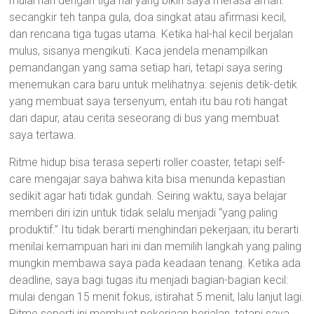
mulai hari dengan tiga hal yang bikin saya merasa aman:
secangkir teh tanpa gula, doa singkat atau afirmasi kecil,
dan rencana tiga tugas utama. Ketika hal-hal kecil berjalan
mulus, sisanya mengikuti. Kaca jendela menampilkan
pemandangan yang sama setiap hari, tetapi saya sering
menemukan cara baru untuk melihatnya: sejenis detik-detik
yang membuat saya tersenyum, entah itu bau roti hangat
dari dapur, atau cerita seseorang di bus yang membuat
saya tertawa.
Ritme hidup bisa terasa seperti roller coaster, tetapi self-
care mengajar saya bahwa kita bisa menunda kepastian
sedikit agar hati tidak gundah. Seiring waktu, saya belajar
memberi diri izin untuk tidak selalu menjadi “yang paling
produktif.” Itu tidak berarti menghindari pekerjaan; itu berarti
menilai kemampuan hari ini dan memilih langkah yang paling
mungkin membawa saya pada keadaan tenang. Ketika ada
deadline, saya bagi tugas itu menjadi bagian-bagian kecil:
mulai dengan 15 menit fokus, istirahat 5 menit, lalu lanjut lagi.
Ritme seperti ini membuat pekerjaan berjalan, tetapi saya