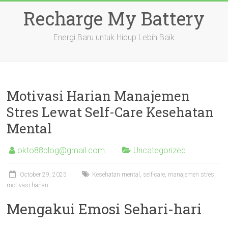
Skip
Recharge My Battery
to
content
Energi Baru untuk Hidup Lebih Baik
Motivasi Harian Manajemen
Stres Lewat Self-Care Kesehatan
Mental
okto88blog@gmail.com
Uncategorized
October 29, 2025
Kesehatan mental, self-care, manajemen stres,
motivasi harian
Mengakui Emosi Sehari-hari